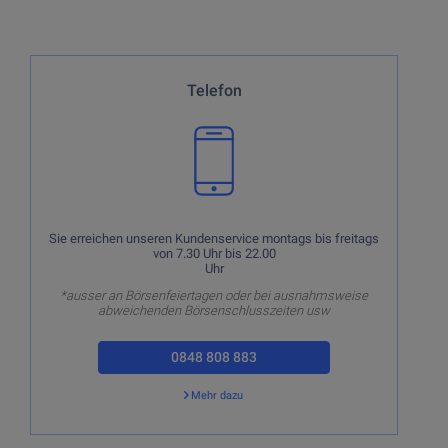
Sie erreichen unseren Kundenservice montags bis
Telefon
freitags von 7.30 Uhr bis 22.00
Uhr
*ausser an Börsenfeiertagen oder bei ausnahmsweise
abweichenden Börsenschlusszeiten usw
Sie erreichen unseren Kundenservice montags bis freitags
von 7.30 Uhr bis 22.00
Uhr
*ausser an Börsenfeiertagen oder bei ausnahmsweise
abweichenden Börsenschlusszeiten usw
0848 808 883
Mehr dazu
Zurück