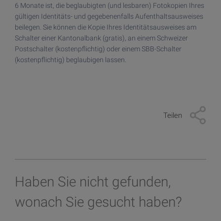
Kunde werden
6 Monate ist, die beglaubigten (und lesbaren) Fotokopien Ihres
In Kryptowährungen investieren
gültigen Identitäts- und gegebenenfalls Aufenthaltsausweises
beilegen. Sie können die Kopie Ihres Identitätsausweises am
Kunde werden
In Gold investieren
Schalter einer Kantonalbank (gratis), an einem Schweizer
Kunde werden > Dokumente
Postschalter (kostenpflichtig) oder einem SBB-Schalter
Online-Trading-Plattform und -App
(kostenpflichtig) beglaubigen lassen.
TradeDirect-App
Teilen
Haben Sie nicht gefunden,
wonach Sie gesucht haben?