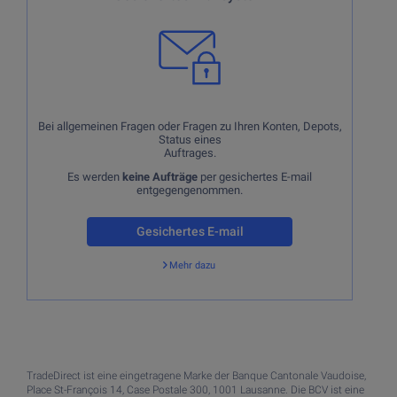
Depots.
per E-mail
keine Börsenaufträge
Es werden
entgegengenommen. Nur
telefonisch.
keine Kontoeröffnungen oder -schliessungen
Es werden
entgegengenommen. Nur
Bei allgemeinen Fragen oder Fragen zu Ihren Konten, Depots,
per Brief mit Originalunterschrift.
Status eines
Auftrages.
Es werden
keine Aufträge
per gesichertes E-mail
entgegengenommen.
Gesichertes E-mail
Mehr dazu
Zurück
TradeDirect ist eine eingetragene Marke der Banque Cantonale Vaudoise,
Place St-François 14, Case Postale 300, 1001 Lausanne. Die BCV ist eine