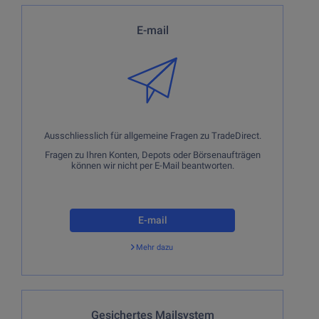
Ausschliesslich für allgemeine Fragen zu TradeDirect.
E-mail
Fragen zu Ihren Konten, Depots oder Börsenaufträgen
können wir nicht per E-Mail beantworten.
Ausschliesslich für allgemeine Fragen zu TradeDirect.
Fragen zu Ihren Konten, Depots oder Börsenaufträgen
können wir nicht per E-Mail beantworten.
E-mail
Mehr dazu
Zurück
Bei allgemeinen Fragen oder Fragen zu Ihren Konten oder
Gesichertes Mailsystem