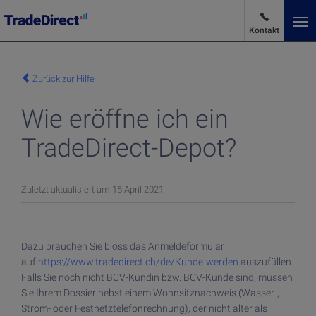
Kontakt
De
Sprache ändern
Zurück zur Hilfe
Wie eröffne ich ein
Marktnachrichten
TradeDirect-Depot?
Vorteile und Tarife
Zuletzt aktualisiert am 15 April 2021
Produkte und Dienstleistungen
Dazu brauchen Sie bloss das Anmeldeformular
Produkte und Dienstleistungen
auf
https://www.tradedirect.ch/de/Kunde-werden
auszufüllen.
Über uns
Falls Sie noch nicht BCV-Kundin bzw. BCV-Kunde sind, müssen
Aktien kaufen
Sie Ihrem Dossier nebst einem Wohnsitznachweis (Wasser-,
Strom- oder Festnetztelefonrechnung), der nicht älter als
ETF kaufen