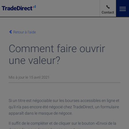
Contact
Fr
Changer de langue
Retour à l'aide
Comment faire ouvrir
Actualités des marchés
une valeur?
Avantages et Tarifs
Mis à jour le 15 avril 2021
Produits et Services
Si un titre est négociable sur les bourses accessibles en ligne et
Produits et Services
qu’il n’a pas encore été négocié chez TradeDirect, un formulaire
Au sujet de TradeDirect
apparaît dans le masque de négoce.
Acheter des actions
Il suffit de le compléter et de cliquer sur le bouton «Envoi de la
Investir dans des ETF