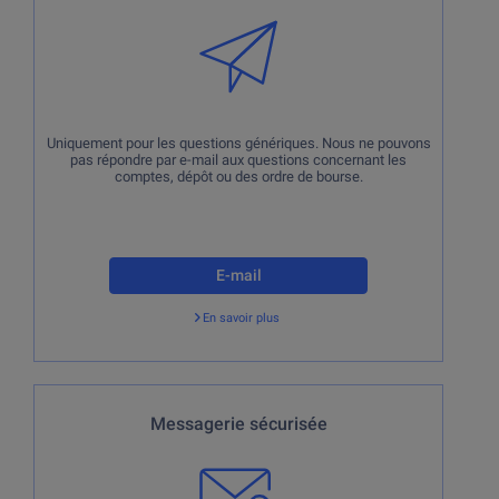
concernant les comptes, dépôt ou des ordre de bourse.
Uniquement pour les questions génériques. Nous ne pouvons
pas répondre par e-mail aux questions concernant les
comptes, dépôt ou des ordre de bourse.
E-mail
En savoir plus
Retour
En cas de questions concernant vos comptes ou vos
Messagerie sécurisée
dépôts.