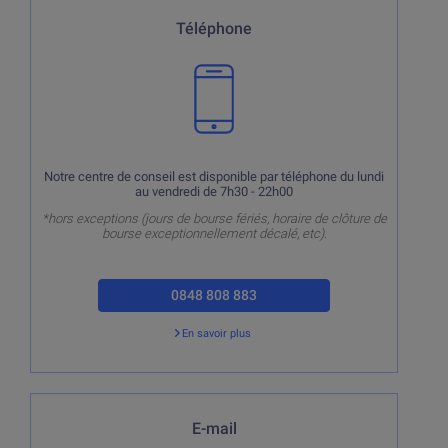
Notre centre de conseil est disponible par téléphone du
Téléphone
lundi au vendredi de 7h30 - 22h00
*hors exceptions (jours de bourse fériés, horaire de
clôture de bourse exceptionnellement décalé, etc).
Notre centre de conseil est disponible par téléphone du lundi
au vendredi de 7h30 - 22h00
*hors exceptions (jours de bourse fériés, horaire de clôture de
bourse exceptionnellement décalé, etc).
0848 808 883
En savoir plus
Retour
Uniquement pour les questions génériques. Nous ne
E-mail
pouvons pas répondre par e-mail aux questions