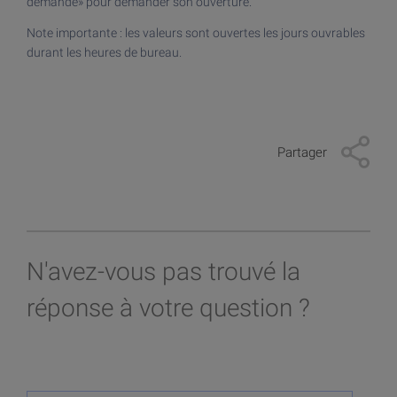
Devenir client
demande» pour demander son ouverture.
Investir dans les cryptos
Note importante : les valeurs sont ouvertes les jours ouvrables
Devenir client
durant les heures de bureau.
Investir dans l'or
Devenir client > Documents
Plateforme de trading
App mobile
Partager
N'avez-vous pas trouvé la
réponse à votre question ?