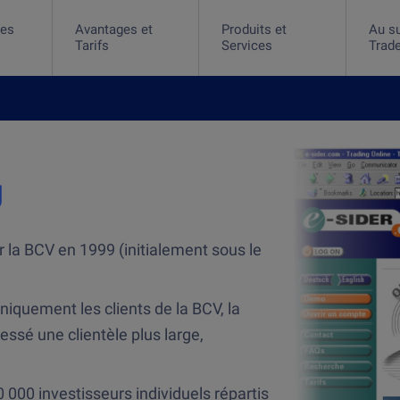
des
Avantages et
Produits et
Au su
Tarifs
Services
Trade
 et Services
 des actions
r dans des ETF
 dans les cryptos
 dans l'or
rme de trading
ile
g
 la BCV en 1999 (initialement sous le
iquement les clients de la BCV, la
ssé une clientèle plus large,
 000 investisseurs individuels répartis