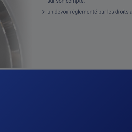
sur son compte,
un devoir réglementé par les droits ad