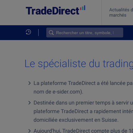
Actualités 
marchés
Produits
Acheter
Investi
Investir
Investir
Platefo
App mob
Le spécialiste du tradin
La plateforme TradeDirect a été lancée par
nom de e-sider.com).
Destinée dans un premier temps à servir un
plateforme TradeDirect a rapidement intére
domiciliée exclusivement en Suisse.
Aujourd'hui, TradeDirect compte plus de 10