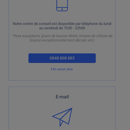
Notre centre de conseil est disponible par téléphone du lundi
au vendredi de 7h30 - 22h00
*hors exceptions (jours de bourse fériés, horaire de clôture de
bourse exceptionnellement décalé, etc).
0848 808 883
En savoir plus
Retour
Uniquement pour les questions génériques. Nous ne
E-mail
pouvons pas répondre par e-mail aux questions
concernant les comptes, dépôt ou des ordre de bourse.