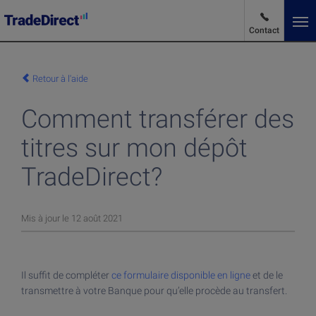
Contact
Fr
Changer de langue
Retour à l'aide
Comment transférer des
Actualités des marchés
titres sur mon dépôt
Avantages et Tarifs
TradeDirect?
Produits et Services
Mis à jour le 12 août 2021
Produits et Services
Au sujet de TradeDirect
Il suffit de compléter
ce formulaire disponible en ligne
et de le
Acheter des actions
transmettre à votre Banque pour qu’elle procède au transfert.
Investir dans des ETF