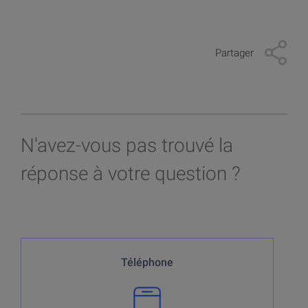
Devenir client
Investir dans les cryptos
Devenir client
Investir dans l'or
Partager
Devenir client > Documents
Plateforme de trading
App mobile
N'avez-vous pas trouvé la
réponse à votre question ?
Notre centre de conseil est disponible par téléphone du
Téléphone
lundi au vendredi de 7h30 - 22h00
*hors exceptions (jours de bourse fériés, horaire de
clôture de bourse exceptionnellement décalé, etc).