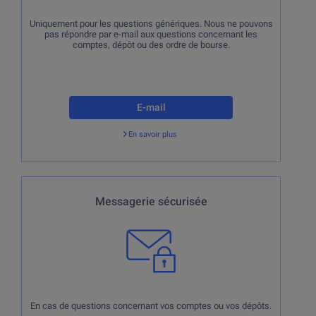
Uniquement pour les questions génériques. Nous ne pouvons
pas répondre par e-mail aux questions concernant les
comptes, dépôt ou des ordre de bourse.
E-mail
En savoir plus
Retour
En cas de questions concernant vos comptes ou vos
Messagerie sécurisée
dépôts.
En cas de questions concernant vos comptes ou vos dépôts.