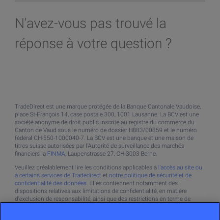
Devenir client
Investir dans les cryptos
N'avez-vous pas trouvé la
Devenir client
Investir dans l'or
réponse à votre question ?
Devenir client > Documents
Plateforme de trading
App mobile
TradeDirect est une marque protégée de la Banque Cantonale Vaudoise,
place St-François 14, case postale 300, 1001 Lausanne. La BCV est une
société anonyme de droit public inscrite au registre du commerce du
Canton de Vaud sous le numéro de dossier H883/00859 et le numéro
fédéral CH-550-1000040-7. La BCV est une banque et une maison de
titres suisse autorisées par l'Autorité de surveillance des marchés
financiers la
FINMA
, Laupenstrasse 27, CH-3003 Berne.
Veuillez préalablement lire les conditions applicables à
l'accès au site ou
à certains services de Tradedirect
et
notre politique de sécurité et de
confidentialité des données
. Elles contiennent notamment des
dispositions relatives aux limitations de confidentialité, en matière
d'exclusion de responsabilité, ainsi que des restrictions en terme de
disponibilité des produits et de l'information pour les ressortissants de
certaines juridictions. Seuls les résidants suisses peuvent ouvrir une