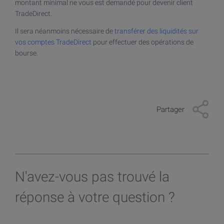
Devenir client
montant minimal ne vous est demandé pour devenir client
TradeDirect.
Investir dans les cryptos
Devenir client
Il sera néanmoins nécessaire de
transférer des liquidités sur
Investir dans l'or
vos comptes TradeDirect
pour effectuer des opérations de
Devenir client > Documents
bourse.
Plateforme de trading
App mobile
Partager
N'avez-vous pas trouvé la
réponse à votre question ?