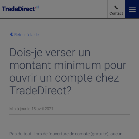
Contact
Fr
Changer de langue
Retour à l'aide
Dois-je verser un
Actualités des marchés
montant minimum pour
Avantages et Tarifs
ouvrir un compte chez
TradeDirect?
Produits et Services
Mis à jour le 15 avril 2021
Produits et Services
Au sujet de TradeDirect
Acheter des actions
Pas du tout. Lors de l'ouverture de compte (gratuite), aucun
Investir dans des ETF