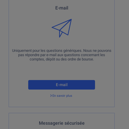
Uniquement pour les questions génériques. Nous ne
E-mail
pouvons pas répondre par e-mail aux questions
concernant les comptes, dépôt ou des ordre de bourse.
Uniquement pour les questions génériques. Nous ne pouvons
pas répondre par e-mail aux questions concernant les
comptes, dépôt ou des ordre de bourse.
E-mail
En savoir plus
Retour
En cas de questions concernant vos comptes ou vos
Messagerie sécurisée
dépôts.