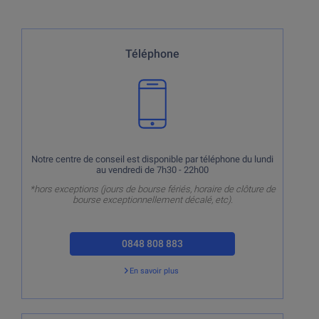
Notre centre de conseil est disponible par téléphone du
Téléphone
lundi au vendredi de 7h30 - 22h00
*hors exceptions (jours de bourse fériés, horaire de
clôture de bourse exceptionnellement décalé, etc).
Notre centre de conseil est disponible par téléphone du lundi
au vendredi de 7h30 - 22h00
*hors exceptions (jours de bourse fériés, horaire de clôture de
bourse exceptionnellement décalé, etc).
0848 808 883
En savoir plus
Retour