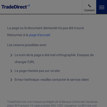
Contact
Fr
Changer de langue
La page ou le document demandé n'a pas été trouvé.
Retournez à la
page d'accueil
.
Actualités des marchés
Les raisons possibles sont:
Le nom de la page a été mal orthographié. Essayez de
Avantages et Tarifs
changer l'URL
La page n'existe pas sur ce site
Produits et Services
Erreur technique: veuillez contacter le service client
Produits et Services
Au sujet de TradeDirect
Acheter des actions
TradeDirect est une marque protégée de la Banque Cantonale Vaudoise,
Investir dans des ETF
place St-François 14, case postale 300, 1001 Lausanne. La BCV est une