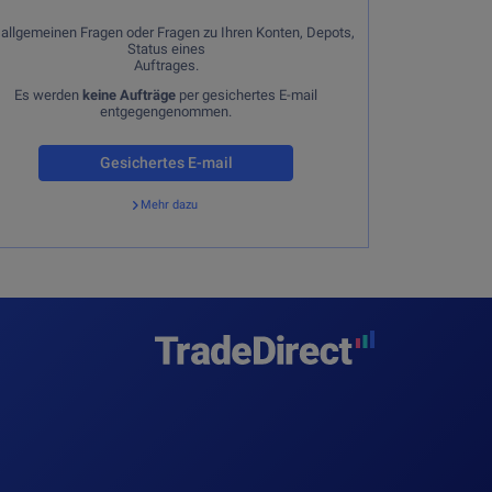
keine Kontoeröffnungen oder -schliessungen
Es werden
entgegengenommen. Nur
 allgemeinen Fragen oder Fragen zu Ihren Konten, Depots,
per Brief mit Originalunterschrift.
Status eines
Auftrages.
Es werden
keine Aufträge
per gesichertes E-mail
entgegengenommen.
Gesichertes E-mail
Mehr dazu
Zurück