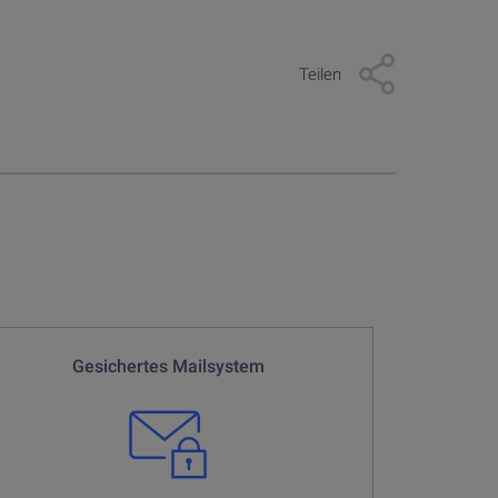
Teilen
ei allgemeinen Fragen oder Fragen zu Ihren Konten oder
Gesichertes Mailsystem
Depots.
per E-mail
keine Börsenaufträge
Es werden
entgegengenommen. Nur
telefonisch.