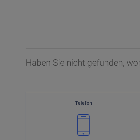
Haben Sie nicht gefunden, wo
Sie erreichen unseren Kundenservice montags bis
Telefon
freitags von 7.30 Uhr bis 22.00
Uhr
*ausser an Börsenfeiertagen oder bei ausnahmsweise
abweichenden Börsenschlusszeiten usw