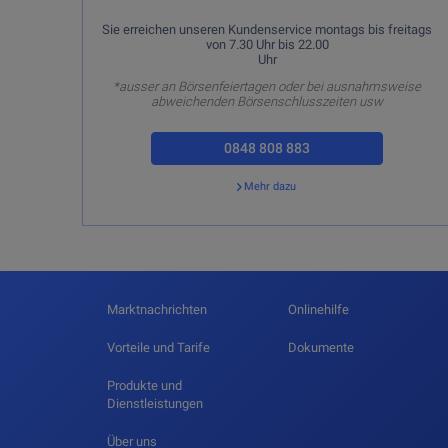
Sie erreichen unseren Kundenservice montags bis freitags
von 7.30 Uhr bis 22.00
Uhr
*ausser an Börsenfeiertagen oder bei ausnahmsweise
abweichenden Börsenschlusszeiten usw
0848 808 883
Mehr dazu
Zurück
Marktnachrichten
Onlinehilfe
Vorteile und Tarife
Dokumente
Produkte und
Dienstleistungen
Über uns