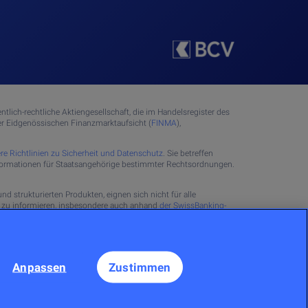
tlich-rechtliche Aktiengesellschaft, die im Handelsregister des
 Eidgenössischen Finanzmarktaufsicht (
FINMA
),
re Richtlinien zu Sicherheit und Datenschutz
. Sie betreffen
Informationen für Staatsangehörige bestimmter Rechtsordnungen.
d strukturierten Produkten, eignen sich nicht für alle
en zu informieren, insbesondere auch anhand
der SwissBanking-
Anlageempfehlungen. Bei den auf dieser Website angebotenen
s sich grundsätzlich um Werbung nach ebenjenem Gesetz.
immten Börsen die Daten auch in Echtzeit angegeben.
Anpassen
Zustimmen