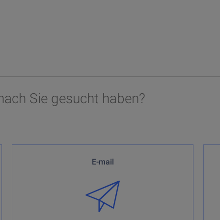
nach Sie gesucht haben?
Ausschliesslich für allgemeine Fragen zu TradeDirect.
B
E-mail
Fragen zu Ihren Konten, Depots oder Börsenaufträgen
können wir nicht per E-Mail beantworten.