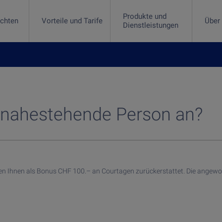
Produkte und
ichten
Vorteile und Tarife
Über
Dienstleistungen
e und Dienstleistungen
kaufen
ufen
towährungen investieren
investieren
Trading-Plattform und -App
rect-App
r nahestehende Person an?
n Ihnen als Bonus CHF 100.– an Courtagen zurückerstattet. Die angewo