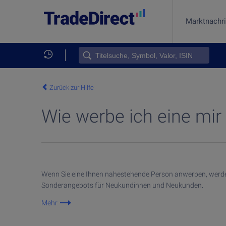
Marktnachr
Produkt
Aktien 
ETF ka
In Kryp
In Gold 
Online-
TradeDi
Zurück zur Hilfe
Wie werbe ich eine mi
Wenn Sie eine Ihnen nahestehende Person anwerben, werde
Sonderangebots für Neukundinnen und Neukunden.
Mehr