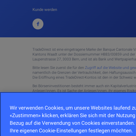
Kunde werden
TradeDirect ist eine eingetragene Marke der Banque Cantonale Vau
Kantons Waadt unter der Dossiernummer H883/00859 und der e
Laupenstrasse 27, 3003 Bern, und ist als Bank und Wertpapierh
Bitte lesen Sie zuerst die für den
Zugriff auf die Website und g
namentlich die Grenzen der Vertraulichkeit, den Haftungsaussc
Die Eröffnung eines TradeDirect-Kontos ist den in der Schweiz
Bei Börseninvestitionen besteht immer auch ein Kapitalverlustri
Anleger/innen. Es ist Sache der Anleger/innen, ihr eigenes Ris
Broschüre "Risiken im Handel mit Finanzinstrumenten"
. Die Web
Informationen und/oder Unterlagen zu Finanzinstrumenten und 
Wir verwenden Cookies, um unsere Websites laufend zu
Copyright © Web Financial Group 2026
Die Daten sind je nach Börse unterschiedlich verzögert, mind
«Zustimmen» klicken, erklären Sie sich mit der Nutzung 
Bezug auf die Verwendung von Cookies einverstanden. 
© 1999-2026 Banque Cantonale Vaudoise, alle Rechte vorbehal
Ihre eigenen Cookie-Einstellungen festlegen möchten.